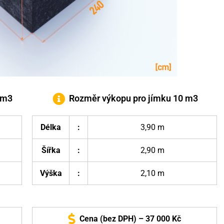
 m3
Rozměr výkopu pro jímku 10 m3
Délka
:
3,90 m
Šířka
:
2,90 m
Výška
:
2,10 m
Cena (bez DPH) – 37 000 Kč