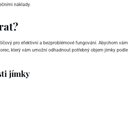
ečními náklady.
rat?
klíčový pro efektivní a bezproblémové fungování. Abychom vám
orec, který vám umožní odhadnout potřebný objem jímky podle
sti jímky