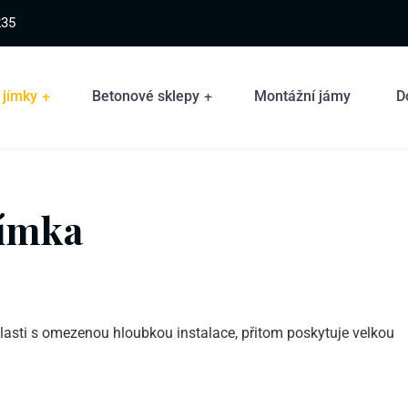
235
 jímky
Betonové sklepy
Montážní jámy
D
jímka
oblasti s omezenou hloubkou instalace, přitom poskytuje velkou