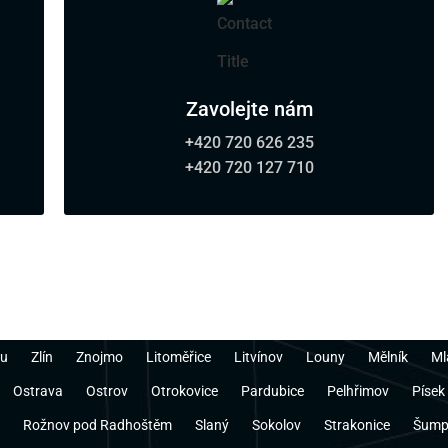
Zavolejte nám
+420 720 626 235
+420 720 127 710
ou
Zlín
Znojmo
Litoměřice
Litvínov
Louny
Mělník
Ml
Ostrava
Ostrov
Otrokovice
Pardubice
Pelhřimov
Písek
Rožnov pod Radhoštěm
Slaný
Sokolov
Strakonice
Šump