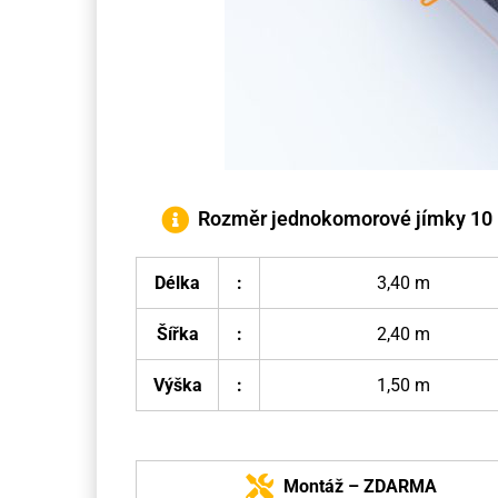
Rozměr jednokomorové jímky 10
Délka
:
3,40 m
Šířka
:
2,40 m
Výška
:
1,50 m
Montáž – ZDARMA