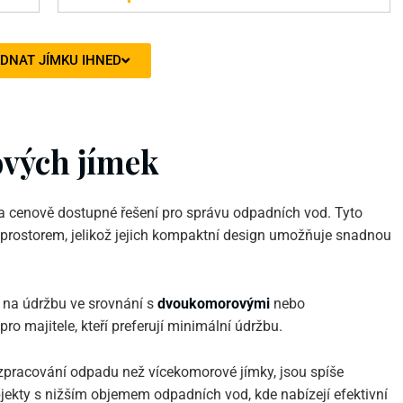
DNAT JÍMKU IHNED
vých jímek
a cenově dostupné řešení pro správu odpadních vod. Tyto
prostorem, jelikož jejich kompaktní design umožňuje snadnou
 na údržbu ve srovnání s
dvoukomorovými
nebo
pro majitele, kteří preferují minimální údržbu.
 zpracování odpadu než vícekomorové jímky, jsou spíše
kty s nižším objemem odpadních vod, kde nabízejí efektivní