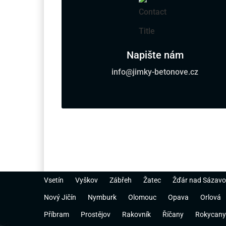
Napište nám
info@jimky-betonove.cz
Vsetín
Vyškov
Zábřeh
Žatec
Žďár nad Sázav
Nový Jičín
Nymburk
Olomouc
Opava
Orlová
Příbram
Prostějov
Rakovník
Říčany
Rokycany