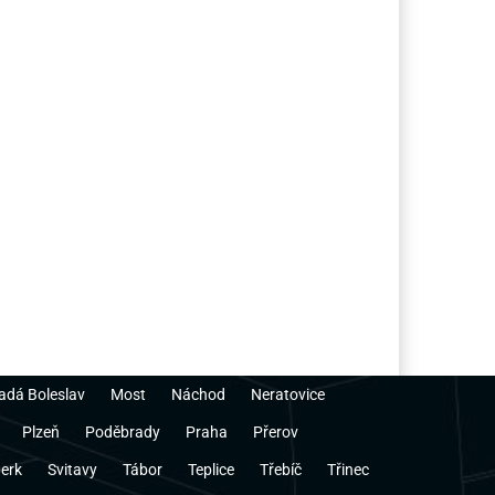
adá Boleslav
Most
Náchod
Neratovice
Plzeň
Poděbrady
Praha
Přerov
erk
Svitavy
Tábor
Teplice
Třebíč
Třinec