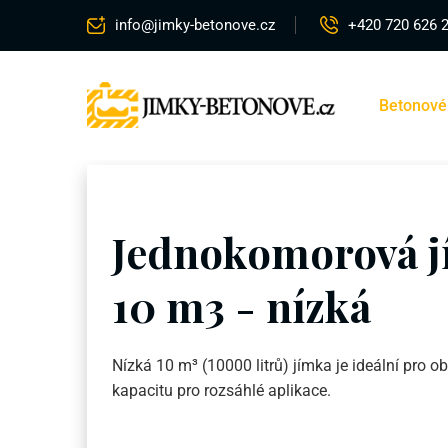
info@jimky-betonove.cz
+420 720 626 
Betonové
Jednokomorová 
10 m3 - nízká
Nízká 10 m³ (10000 litrů) jímka je ideální pro 
kapacitu pro rozsáhlé aplikace.